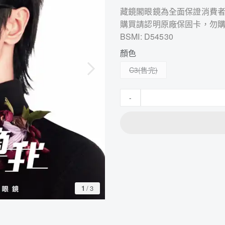
藏鏡閣眼鏡為全面保證消費
購買請認明原廠保固卡，勿
BSMI: D54530
顏色
C3
-
1
/
3