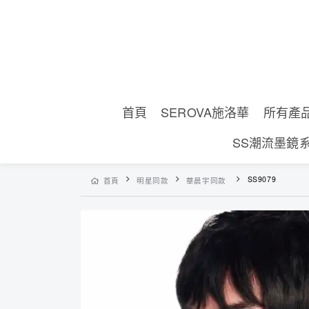
首頁
SEROVA施洛華
所有產
SS潮流墨鏡
SS9079
首頁
明星同款
華晨宇同款