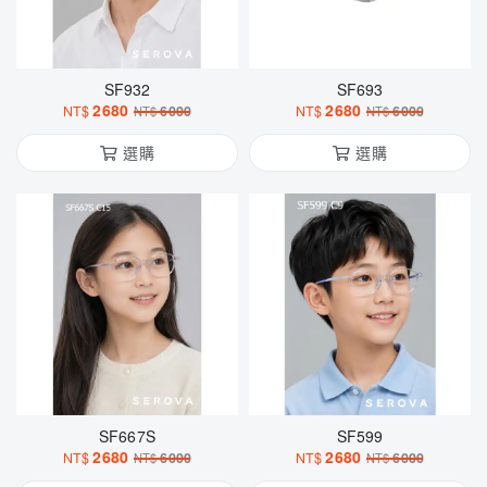
SF932
SF693
2680
2680
NT$
6000
NT$
6000
NT$
NT$
選購
選購
SF667S
SF599
2680
2680
NT$
6000
NT$
6000
NT$
NT$