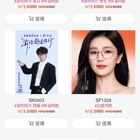
SK0003
SP1328
#渝你同行 閃耀 #梓渝同款
#白鹿同款
3000
3980
NT$
6000
NT$
6000
NT$
NT$
選購
選購
– 更多明星同款看這邊💕 –