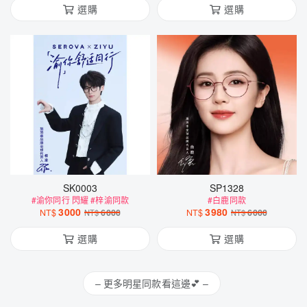
SK0003
SP1328
#渝你同行 閃耀 #梓渝同款
#白鹿同款
3000
3980
NT$
6000
NT$
6000
NT$
NT$
選購
選購
– 更多明星同款看這邊💕 –